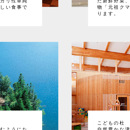
ルカリ性単純
た新鮮野菜
いしい食事で
物「元祖ク
ります。
こどもの杜
込むようにた
自然豊かな