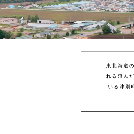
東北海道
れる澄ん
いる津別