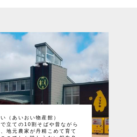
おい（あいおい物産館）
で立ての10割そばや昔ながら
腐、地元農家が丹精こめて育て