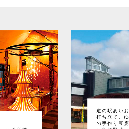
道の駅あい
打ち立て、ゆ
の手作り豆