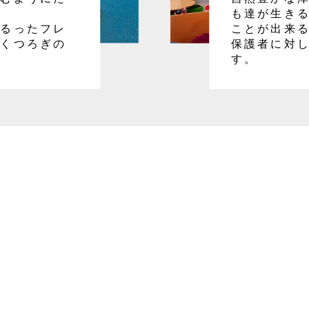
も達が生き
ふるったフレ
ことが出来
でくつろぎの
保護者に対
す。